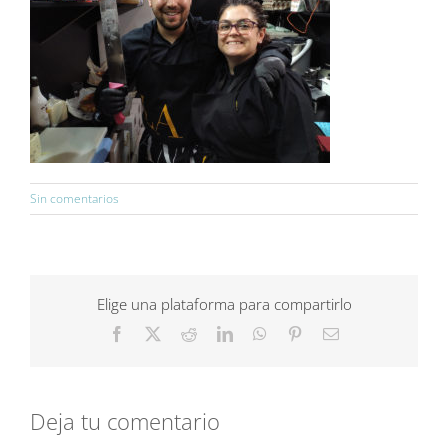
Sin comentarios
Elige una plataforma para compartirlo
Facebook
X
Reddit
LinkedIn
WhatsApp
Pinterest
Correo
electrónico
Deja tu comentario