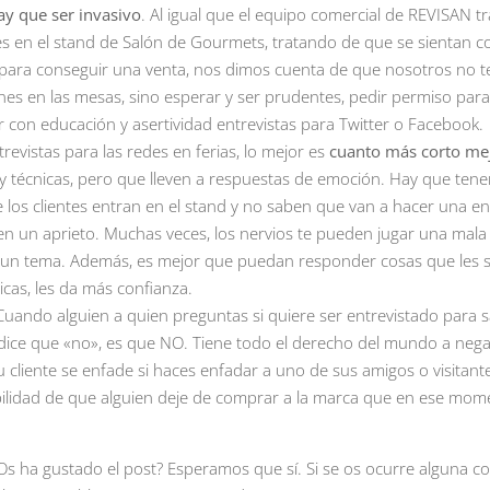
ay que ser invasivo
. Al igual que el equipo comercial de REVISAN tr
ntes en el stand de Salón de Gourmets, tratando de que se sientan 
para conseguir una venta, nos dimos cuenta de que nosotros no 
ones en las mesas, sino esperar y ser prudentes, pedir permiso para 
ir con educación y asertividad entrevistas para Twitter o Facebook.
evistas para las redes en ferias, lo mejor es
cuanto más corto me
 técnicas, pero que lleven a respuestas de emoción. Hay que tene
os clientes entran en el stand y no saben que van a hacer una ent
en un aprieto. Muchas veces, los nervios te pueden jugar una mal
n tema. Además, es mejor que puedan responder cosas que les s
cas, les da más confianza.
 Cuando alguien a quien preguntas si quiere ser entrevistado para sa
e dice que «no», es que NO. Tiene todo el derecho del mundo a neg
 cliente se enfade si haces enfadar a uno de sus amigos o visitant
ibilidad de que alguien deje de comprar a la marca que en ese mom
Os ha gustado el post? Esperamos que sí. Si se os ocurre alguna c