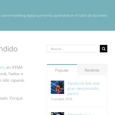
s sobre marketing digital que hemos aprendido en el Salón de Gourmets
endido
Buscar:
ets
, en IFEMA
Popular
Reciente
ook, Twitter e
s sido capaces
Facebook Ads, ese
gran desconocido…
para ti
eñado. Porque
3 octubre 2016
Alternativas a