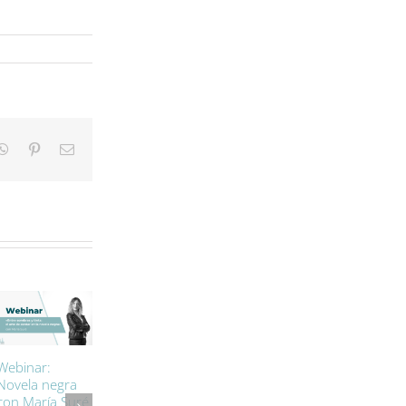
kedIn
WhatsApp
Pinterest
Correo
electrónico
Nuevo registro
Mares Virtuales
Webinar:
horario digital:
participa en la
Novela negra
lo que deben
jornada del
con María Suré