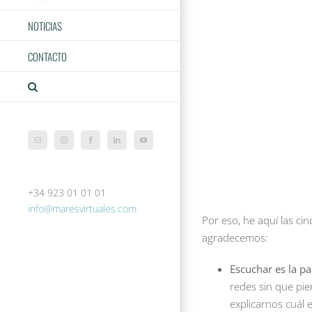
NOTICIAS
CONTACTO
Correo
Instagram
Facebook
LinkedIn
YouTube
electrónico
+34 923 01 01 01
info@maresvirtuales.com
Por eso, he aquí las c
agradecemos:
Escuchar es la p
redes sin que pie
explicarnos cuál 