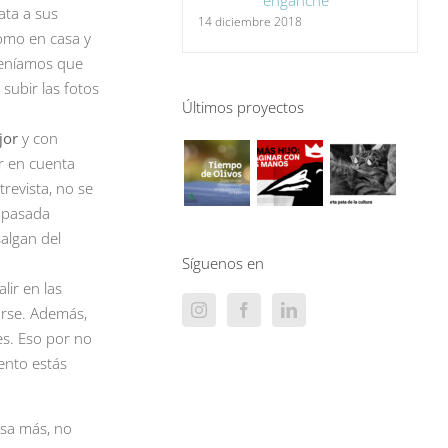
enganche
ata a sus
14 diciembre 2018
como en casa y
teníamos que
subir las fotos
Últimos proyectos
jor
y con
r en cuenta
revista, no se
a pasada
algan del
Síguenos en
lir en las
arse. Además,
es. Eso por no
ento estás
osa más, no