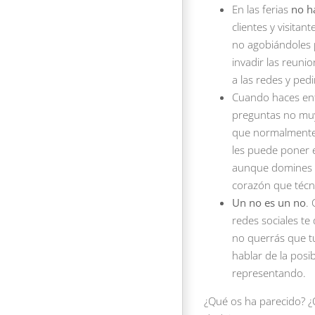
En las ferias
no h
clientes y visita
no agobiándoles 
invadir las reuni
a las redes y ped
Cuando haces entr
preguntas no muy
que normalmente l
les puede poner 
aunque domines u
corazón que técni
Un no es un no
.
redes sociales t
no querrás que tu
hablar de la pos
representando.
¿Qué os ha parecido? ¿