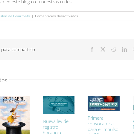
o en este blog o en nuestras redes.
en
salón de Gourmets
|
Comentarios desactivados
4
cosas
sobre
marketing
digital
 para compartirlo
Facebook
X
Reddit
Lin
que
hemos
aprendido
en
el
dos
Salón
de
Gourmets
Primera
Nueva ley de
convocatoria
registro
para el impulso
horario: el