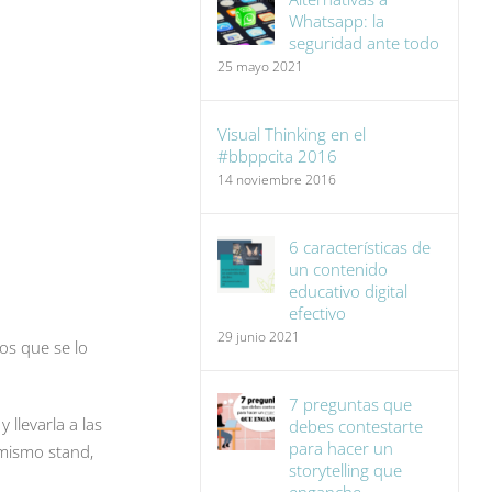
Whatsapp: la
seguridad ante todo
25 mayo 2021
Visual Thinking en el
#bbppcita 2016
14 noviembre 2016
6 características de
un contenido
educativo digital
efectivo
29 junio 2021
os que se lo
7 preguntas que
y llevarla a las
debes contestarte
para hacer un
 mismo stand,
storytelling que