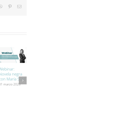
kedIn
WhatsApp
Pinterest
Correo
electrónico
Nuevo registro
Mares Virtuales
Webinar:
horario digital:
participa en la
Novela negra
lo que deben
jornada del
con María Suré
saber las
proyecto
31 marzo 2026
empresas
TUTOR en
Portugal
30 marzo 2026
27 marzo 2026