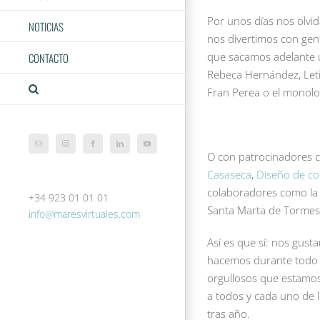
Por unos días nos olvida
NOTICIAS
nos divertimos con gen
que sacamos adelante 
CONTACTO
Rebeca Hernández, Letic
Fran Perea o el monolog
Correo
Instagram
Facebook
LinkedIn
YouTube
O con patrocinadores
electrónico
Casaseca
,
Diseño de co
colaboradores como l
+34 923 01 01 01
Santa Marta de Tormes
info@maresvirtuales.com
Así es que sí: nos gusta
hacemos durante todo e
orgullosos que estamos
a todos y cada uno de l
tras año.