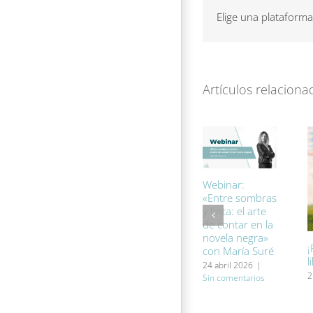
el
Elige una plataforma
IV
Co
de
Co
co
Artículos relaciona
Qu
y
H
Webinar:
«Entre sombras
y tinta: el arte
de contar en la
novela negra»
¡
con María Suré
l
24 abril 2026
|
2
Sin comentarios