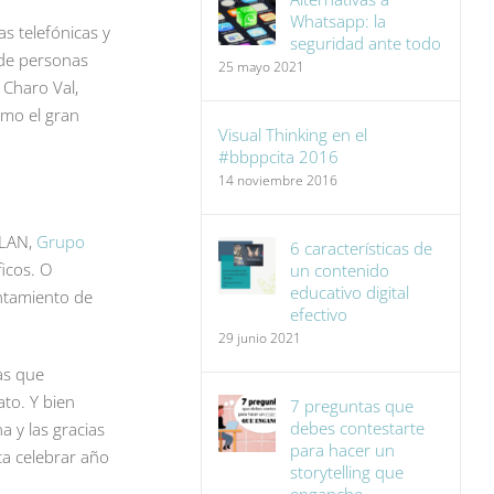
Whatsapp: la
as telefónicas y
seguridad ante todo
 de personas
25 mayo 2021
Charo Val,
omo el gran
Visual Thinking en el
#bbppcita 2016
14 noviembre 2016
 LAN,
Grupo
6 características de
ficos. O
un contenido
educativo digital
untamiento de
efectivo
29 junio 2021
sas que
to. Y bien
7 preguntas que
debes contestarte
a y las gracias
para hacer un
ta celebrar año
storytelling que