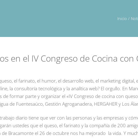
Inicio
Noti
mos en el IV Congreso de Cocina co
ueso, el farinato, el humor, el desarrollo web, el marketing digital, e
line, la consultoría tecnológica y la analítica web? El orgullo. En Mar
 de formar parte y organizar el «IV Congreso de cocina con que
ntigua de Fuentesaúco, Gestión Agroganadera, HERGAHER y Los Ála
o trabajo diario tiene que ver con las personas y las empresas y có
egarán ustedes que el queso, el farinato y la compañía de 200 amig
 de Bracamonte el 26 de octubre nos ha mejorado la vida. Y muc