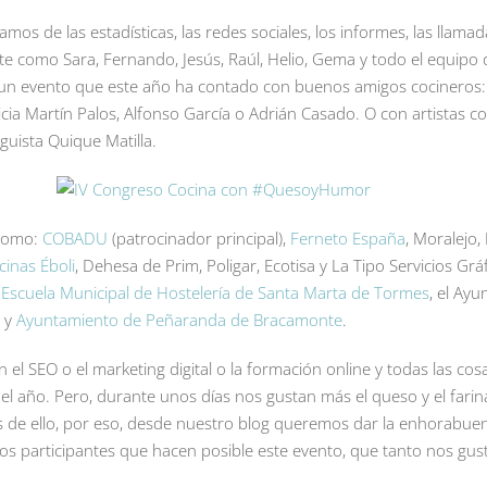
mos de las estadísticas, las redes sociales, los informes, las llamad
te como Sara, Fernando, Jesús, Raúl, Helio, Gema y todo el equipo
un evento que este año ha contado con buenos amigos cocineros: 
ia Martín Palos, Alfonso García o Adrián Casado. O con artistas c
uista Quique Matilla.
 como:
COBADU
(patrocinador principal),
Ferneto España
, Moralejo,
cinas Éboli
, Dehesa de Prim, Poligar, Ecotisa y La Tipo Servicios Grá
a
Escuela Municipal de Hostelería de Santa Marta de Tormes
, el Ay
 y
Ayuntamiento de Peñaranda de Bracamonte
.
n el SEO o el marketing digital o la formación online y todas las co
l año. Pero, durante unos días nos gustan más el queso y el farina
 de ello, por eso, desde nuestro blog queremos dar la enhorabuen
os participantes que hacen posible este evento, que tanto nos gus