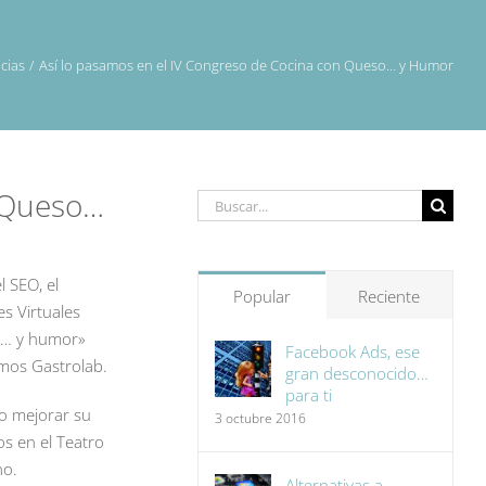
cias
Así lo pasamos en el IV Congreso de Cocina con Queso… y Humor
n Queso…
Buscar:
l SEO, el
Popular
Reciente
es Virtuales
so… y humor»
Facebook Ads, ese
mos Gastrolab.
gran desconocido…
para ti
mo mejorar su
3 octubre 2016
os en el Teatro
ho.
Alternativas a