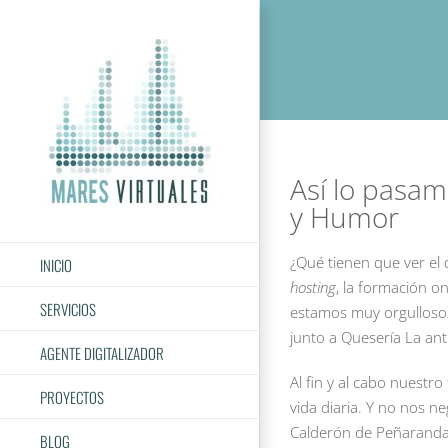
Saltar
al
contenido
Así lo pasa
y Humor
¿Qué tienen que ver el q
INICIO
hosting
, la formación on
SERVICIOS
estamos muy orgullosos
junto a Quesería La a
AGENTE DIGITALIZADOR
Al fin y al cabo nuestr
PROYECTOS
vida diaria. Y no nos n
Calderón de Peñaranda
BLOG