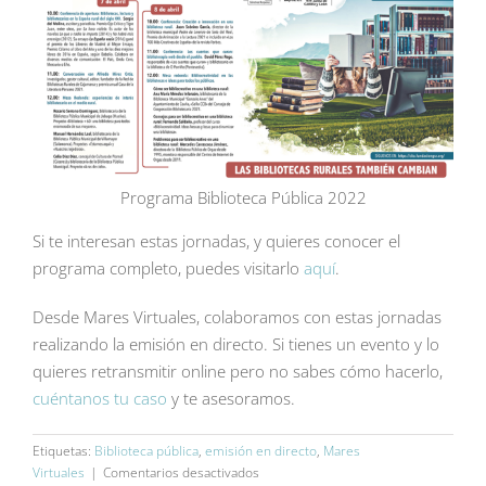
Programa Biblioteca Pública 2022
Si te interesan estas jornadas, y quieres conocer el
programa completo, puedes visitarlo
aquí
.
Desde Mares Virtuales, colaboramos con estas jornadas
realizando la emisión en directo. Si tienes un evento y lo
quieres retransmitir online pero no sabes cómo hacerlo,
cuéntanos tu caso
y te asesoramos.
Etiquetas:
Biblioteca pública
,
emisión en directo
,
Mares
en
Virtuales
|
Comentarios desactivados