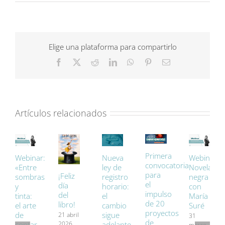
Biblioteca
Pública
2022:
las
bibliotecas
Elige una plataforma para compartirlo
rurales
Facebook
X
Reddit
LinkedIn
WhatsApp
Pinterest
Correo
también
electrónico
cambian
Artículos relacionados
Primera
Webinar:
Nueva
Webinar:
convocatoria
«Entre
ley de
Novela
para
¡Feliz
sombras
registro
negra
el
día
y
horario:
con
impulso
del
tinta:
el
María
de 20
libro!
el arte
cambio
Suré
proyectos
de
sigue
21 abril
31
de
contar
adelante
2026
marzo