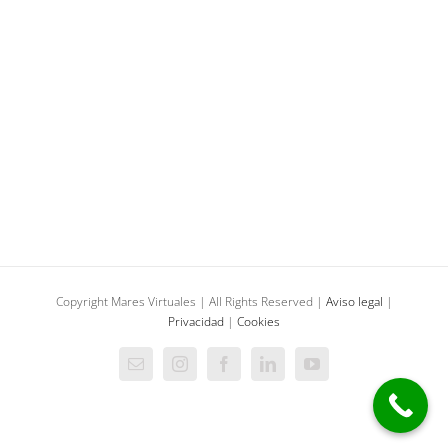
Señaléctica y diseño en «La Casa del Arte»
Producción audiovisual
Copyright Mares Virtuales | All Rights Reserved |
Aviso legal
|
Privacidad
|
Cookies
Correo
Instagram
Facebook
LinkedIn
YouTube
electrónico