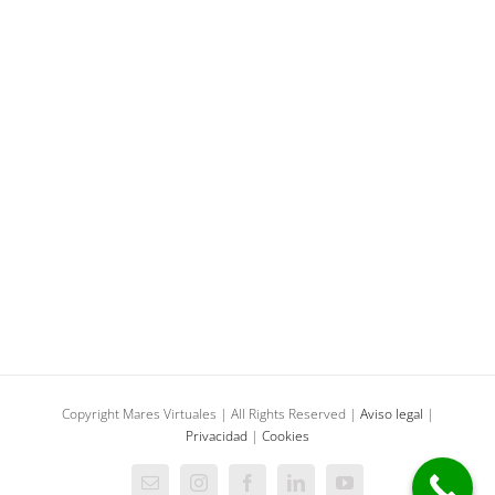
Guía para los libreros de hoy… Hasta que llegue
mañana
Gestión de contenidos
Producción audiovisual
Cúpula Museo del Vino de Peñafiel
Cúpula Full Dome
Producción audiovisual
Copyright Mares Virtuales | All Rights Reserved |
Aviso legal
|
Privacidad
|
Cookies
Correo
Instagram
Facebook
LinkedIn
YouTube