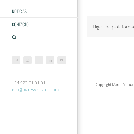
en
NOTICIAS
in
CONTACTO
Elige una plataforma
Correo
Instagram
Facebook
LinkedIn
YouTube
electrónico
+34 923 01 01 01
Copyright Mares Virtual
info@maresvirtuales.com