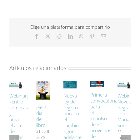
con
Paco
Roca
en
Elige una plataforma para compartirlo
bibliotecas
Facebook
X
Reddit
LinkedIn
WhatsApp
Pinterest
Correo
de
electrónico
Badajoz
Artículos relacionados
Primera
Webinar:
Nueva
Webinar:
convocatoria
«Entre
ley de
Novela
para
¡Feliz
sombras
registro
negra
el
día
y
horario:
con
impulso
del
tinta:
el
María
de 20
libro!
el arte
cambio
Suré
proyectos
de
sigue
21 abril
31
de
contar
adelante
2026
marzo