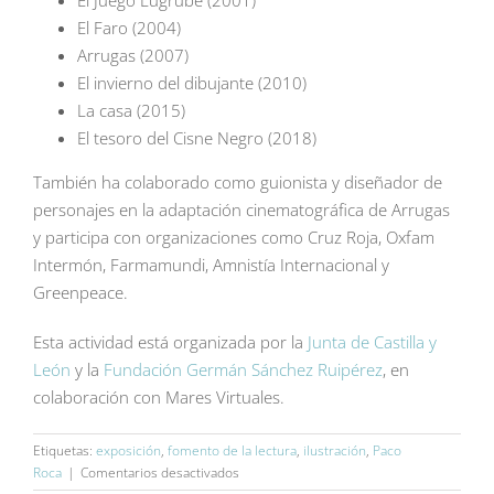
El Faro (2004)
Arrugas (2007)
El invierno del dibujante (2010)
La casa (2015)
El tesoro del Cisne Negro (2018)
También ha colaborado como guionista y diseñador de
personajes en la adaptación cinematográfica de Arrugas
y participa con organizaciones como Cruz Roja, Oxfam
Intermón, Farmamundi, Amnistía Internacional y
Greenpeace.
Esta actividad está organizada por la
Junta de Castilla y
León
y la
Fundación Germán Sánchez Ruipérez
, en
colaboración con Mares Virtuales.
Etiquetas:
exposición
,
fomento de la lectura
,
ilustración
,
Paco
en
Roca
|
Comentarios desactivados
Encuentro