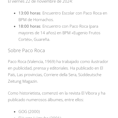
El viernes 22 de noviembre de 2024:
13:00 horas
: Encuentro Escolar con Paco Roca en
BPM de Hornachos.
18:00 horas
: Encuentro con Paco Roca (para
mayores de 14 años) en BPM «Eugenio Frutos
Cortés», Guareña.
Sobre Paco Roca
Paco Roca (Valencia, 1969) ha trabajado como ilustrador
en publicidad, prensa y editoriales. Ha publicado en El
País, Las provincias, Corriere della Sera, Süddeutsche
Zeitung Magazin.
Como historietista, comenzó en la revista El Víbora y ha
publicado numerosos álbumes, entre ellos:
GOG (2000)
El Juego Lúgrube (2001)