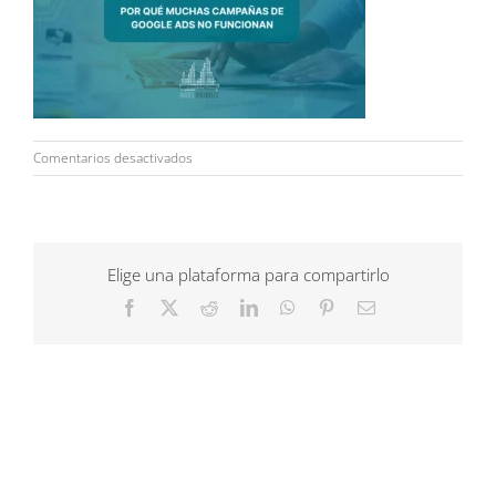
en
Comentarios desactivados
Google
Ads
Elige una plataforma para compartirlo
Facebook
X
Reddit
LinkedIn
WhatsApp
Pinterest
Correo
electrónico