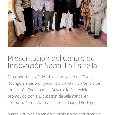
Presentación del Centro de
Innovación Social La Estrella
El pasado jueves 3 de julio, se presentó en Ciudad
Rodrigo el nuevo
proyecto «La Estrella»
, un Centro de
Innovación Social para el Desarrollo Sostenible
promovido por la Diputación de Salamanca, en
colaboración del Ayuntamiento de Ciudad Rodrigo.
Mares Virtuales ha tenido el privilegio de participar en