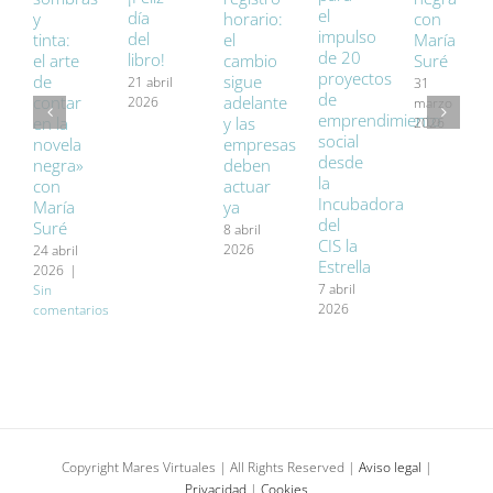
el
día
y
horario:
con
impulso
del
tinta:
el
María
de 20
libro!
el arte
cambio
Suré
proyectos
de
sigue
21 abril
31
de
contar
adelante
2026
marzo
emprendimiento
en la
y las
2026
social
novela
empresas
desde
negra»
deben
la
con
actuar
Incubadora
María
ya
del
Suré
8 abril
CIS la
2026
24 abril
Estrella
2026
|
7 abril
Sin
2026
comentarios
Copyright Mares Virtuales | All Rights Reserved |
Aviso legal
|
Privacidad
|
Cookies