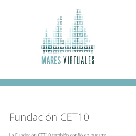
Saltar
al
contenido
Fundación CET10
La Fundación CET10 también confió en nuestra