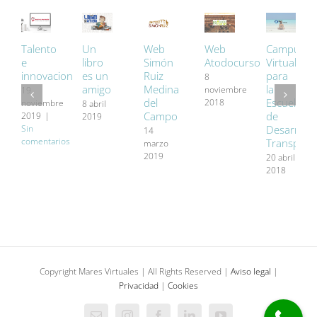
Talento
Un
Web
Campus
Web
e
libro
Atodocurso
Virtual
Simón
innovacion
es un
para
Ruiz
8
amigo
la
Medina
noviembre
19
Escuela
del
2018
noviembre
8 abril
de
Campo
2019
|
2019
Desarrollo
Sin
14
comentarios
Transpers
marzo
2019
20 abril
2018
Copyright Mares Virtuales | All Rights Reserved |
Aviso legal
|
Privacidad
|
Cookies