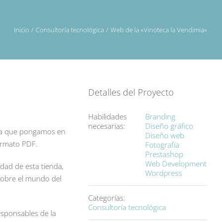
Inicio
Consultoría tecnológica
Web de la «Vinoteca la Vendimia»
Detalles del Proyecto
Habilidades
Branding
necesarias:
Diseño gráfico
ara que pongamos en
Diseño web
formato PDF.
Fotografía
Prestashop
Web Development
dad de esta tienda,
Wordpress
 sobre el mundo del
Categorías:
Consultoría tecnológica
esponsables de la