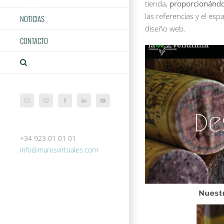
tienda,
proporcionándol
las referencias y el es
NOTICIAS
diseño web.
CONTACTO
Correo
Instagram
Facebook
LinkedIn
YouTube
electrónico
+34 923 01 01 01
info@maresvirtuales.com