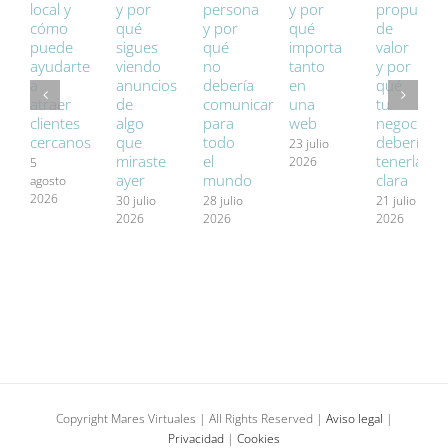
local y
y por
persona
y por
propuesta
cómo
qué
y por
qué
de
puede
sigues
qué
importa
valor
ayudarte
viendo
no
tanto
y por
a
anuncios
debería
en
qué
atraer
de
comunicar
una
tu
clientes
algo
para
web
negocio
cercanos
que
todo
debería
23 julio
miraste
el
tenerla
2026
5
ayer
mundo
clara
agosto
2026
30 julio
28 julio
21 julio
2026
2026
2026
Copyright Mares Virtuales | All Rights Reserved |
Aviso legal
|
Privacidad
|
Cookies