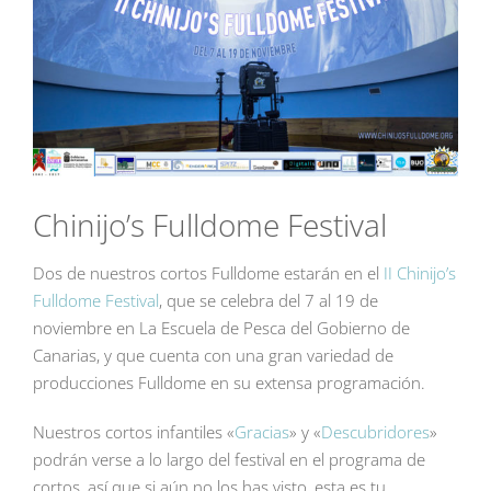
Chinijo’s Fulldome Festival
Dos de nuestros cortos Fulldome estarán en el
II Chinijo’s
Fulldome Festival
, que se celebra del 7 al 19 de
noviembre en La Escuela de Pesca del Gobierno de
Canarias, y que cuenta con una gran variedad de
producciones Fulldome en su extensa programación.
Nuestros cortos infantiles «
Gracias
» y «
Descubridores
»
podrán verse a lo largo del festival en el programa de
cortos, así que si aún no los has visto, esta es tu