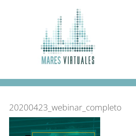
Saltar
al
contenido
20200423_webinar_completo