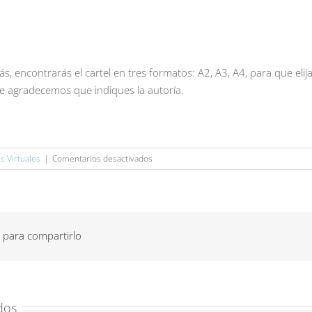
rás, encontrarás el cartel en tres formatos: A2, A3, A4, para que el
te agradecemos que indiques la autoría.
en
s Virtuales
|
Comentarios desactivados
Queremos
desearte
un
feliz
Día
 para compartirlo
del
Libro
dos