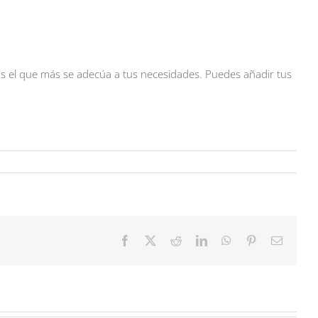
ijas el que más se adecúa a tus necesidades. Puedes añadir tus
Facebook
X
Reddit
LinkedIn
WhatsApp
Pinterest
Correo
electrón