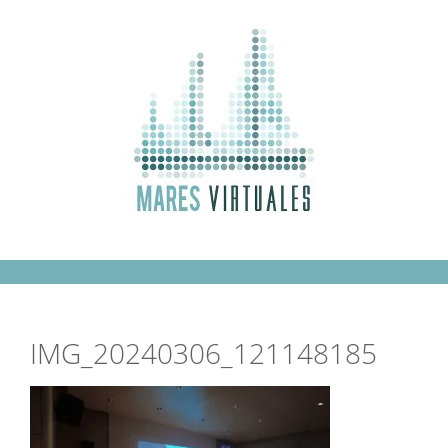
Saltar
al
contenido
IMG_20240306_121148185