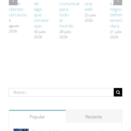
atraer
de
comunicar
una
tu
clientes
algo
para
web
negocio
cercanos
que
todo
debería
23 julio
miraste
el
tenerla
2026
5
ayer
mundo
clara
agosto
2026
30 julio
28 julio
21 julio
2026
2026
2026
Buscar:
Popular
Reciente