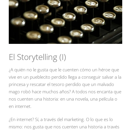
El Storytelling (I)
¿A quién no le gusta que le cuenten cómo un héroe que
vive en un pueblecito perdido llega a conseguir salvar a la
princesa y rescatar el tesoro perdido que un malvado
mago robó hace muchos años? A todos nos encanta que
nos cuenten una historia: en una novela, una película o
en internet.
¿En internet? Sí, a través del marketing. O lo que es lo
mismo: nos gusta que nos cuenten una historia a través