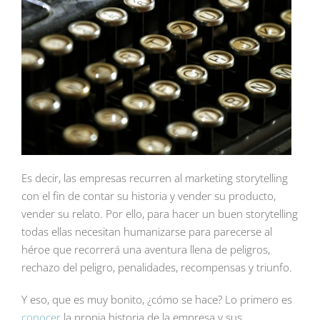
Es decir, las empresas recurren al marketing storytelling
con el fin de contar su historia y vender su producto,
vender su relato. Por ello, para hacer un buen storytelling
todas ellas necesitan humanizarse para parecerse al
héroe que recorrerá una aventura llena de peligros,
rechazo del peligro, penalidades, recompensas y triunfo.
Y eso, que es muy bonito, ¿cómo se hace? Lo primero es
conocer
la propia historia de la empresa y sus