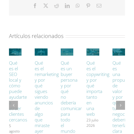
y
Facebook
X
Reddit
LinkedIn
WhatsApp
Pinterest
Correo
por
electrónico
qué
sigue
siendo
tan
Artículos relacionados
potente
Qué
Qué
Qué
Qué
Qué
es el
es el
es un
es el
es
SEO
remarketing
buyer
copywriting
una
local y
y por
persona
y por
propuesta
cómo
qué
y por
qué
de
puede
sigues
qué
importa
valor
ayudarte
viendo
no
tanto
y por
a
anuncios
debería
en
qué
atraer
de
comunicar
una
tu
clientes
algo
para
web
negocio
cercanos
que
todo
debería
23 julio
miraste
el
tenerla
2026
5
ayer
mundo
clara
agosto