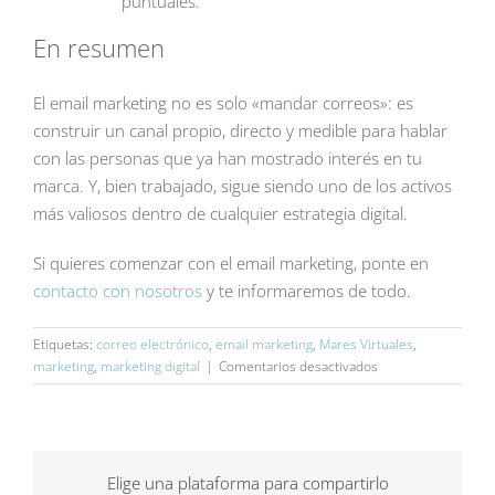
puntuales.
En resumen
El email marketing no es solo «mandar correos»: es
construir un canal propio, directo y medible para hablar
con las personas que ya han mostrado interés en tu
marca. Y, bien trabajado, sigue siendo uno de los activos
más valiosos dentro de cualquier estrategia digital.
Si quieres comenzar con el email marketing, ponte en
contacto con n
o
sotros
y te informaremos de todo.
Etiquetas:
correo electrónico
,
email marketing
,
Mares Virtuales
,
en
marketing
,
marketing digital
|
Comentarios desactivados
El
email
marketing:
qué
es
Elige una plataforma para compartirlo