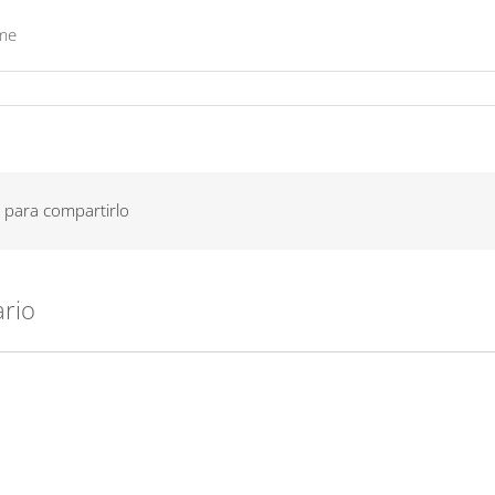
ome
 para compartirlo
ario