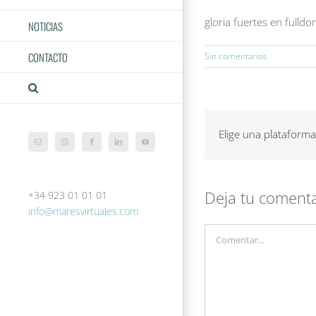
gloria fuertes en fulld
NOTICIAS
CONTACTO
Sin comentarios
Elige una plataforma
Correo
Instagram
Facebook
LinkedIn
YouTube
electrónico
Deja tu coment
+34 923 01 01 01
info@maresvirtuales.com
Comentar