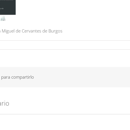
la Miguel de Cervantes de Burgos
 para compartirlo
ario