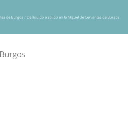
ntes de Burgos
De líquido a sólido en la Miguel de Cervantes de Burgos
 Burgos