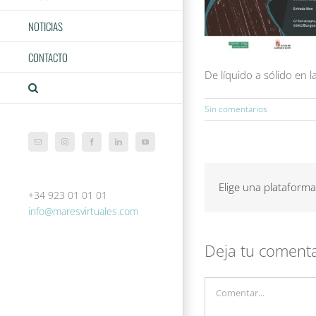
NOTICIAS
CONTACTO
De líquido a sólido en 
Sin comentarios
Correo
Instagram
Facebook
LinkedIn
YouTube
electrónico
Elige una plataforma
+34 923 01 01 01
info@maresvirtuales.com
Deja tu coment
Comentar