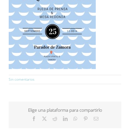
Sin comentarios
Elige una plataforma para compartirlo
Facebook
X
Reddit
LinkedIn
WhatsApp
Pinterest
Correo
electrónico