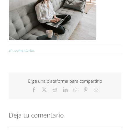
Sin comentarios
Elige una plataforma para compartirlo
Facebook
X
Reddit
LinkedIn
WhatsApp
Pinterest
Correo
electrónico
Deja tu comentario
Comentar