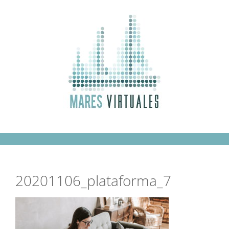
Saltar
al
contenido
20201106_plataforma_7