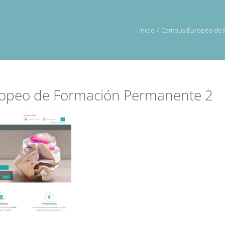
Inicio
Campus Europeo de 
opeo de Formación Permanente 2