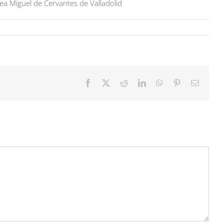
 Miguel de Cervantes de Valladolid
Facebook
X
Reddit
LinkedIn
WhatsApp
Pinterest
Correo
electrón