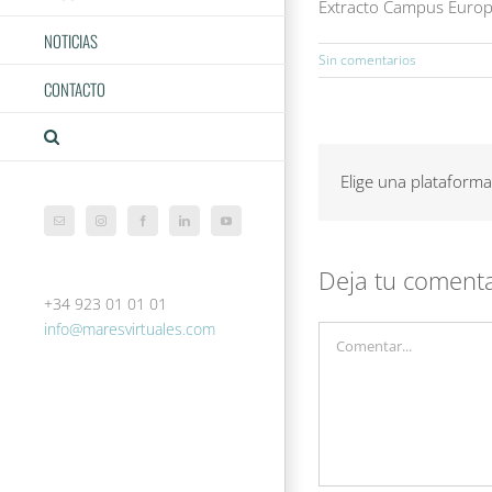
Extracto Campus Europ
NOTICIAS
Sin comentarios
CONTACTO
Elige una plataforma
Correo
Instagram
Facebook
LinkedIn
YouTube
electrónico
Deja tu coment
+34 923 01 01 01
info@maresvirtuales.com
Comentar