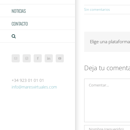
Sin comentarios
NOTICIAS
CONTACTO
Elige una plataforma
Correo
Instagram
Facebook
LinkedIn
YouTube
electrónico
Deja tu coment
+34 923 01 01 01
Comentar
info@maresvirtuales.com