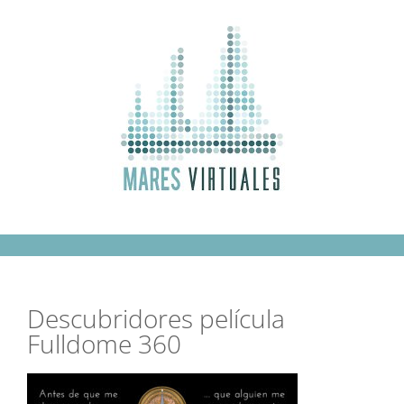
Saltar
al
contenido
Descubridores película
Fulldome 360