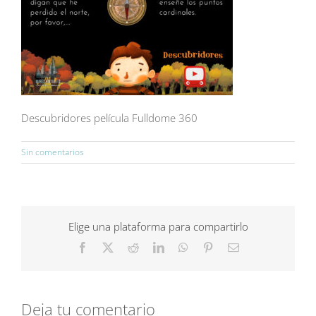
Descubridores película Fulldome 360
Sin comentarios
Elige una plataforma para compartirlo
Facebook
X
Reddit
LinkedIn
WhatsApp
Pinterest
Correo
electrónico
Deja tu comentario