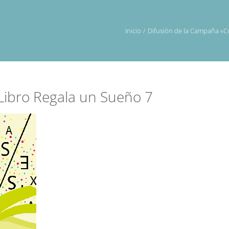
Inicio
Difusión de la Campaña «C
ibro Regala un Sueño 7