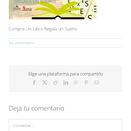
Compra Un Libro Regala un Sueño
Sin comentarios
Elige una plataforma para compartirlo
Facebook
X
Reddit
LinkedIn
WhatsApp
Pinterest
Correo
electrónico
Deja tu comentario
Comentar