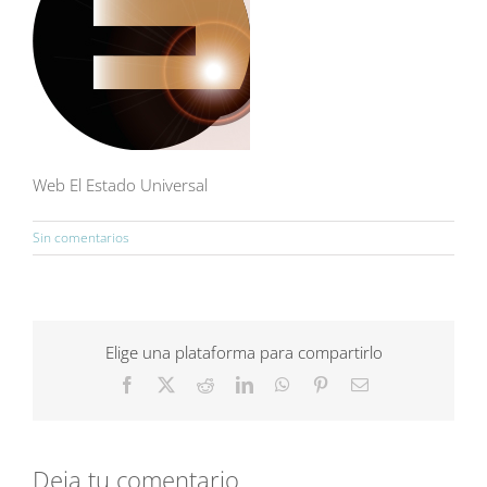
Web El Estado Universal
Sin comentarios
Elige una plataforma para compartirlo
Facebook
X
Reddit
LinkedIn
WhatsApp
Pinterest
Correo
electrónico
Deja tu comentario