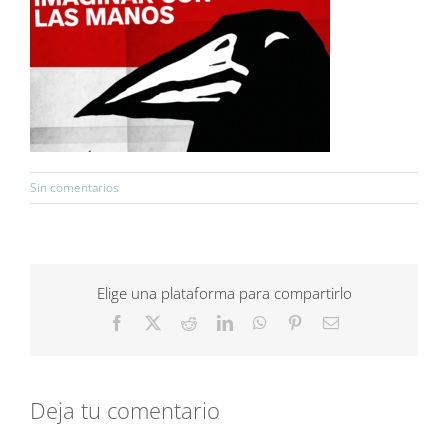
Sin comentarios
Elige una plataforma para compartirlo
Facebook
X
Reddit
LinkedIn
WhatsApp
Pinterest
Correo
electrónico
Deja tu comentario