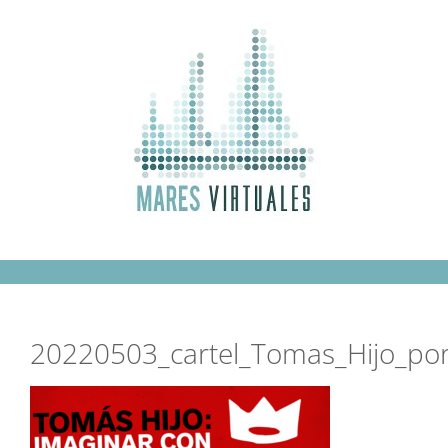
Saltar
al
contenido
20220503_cartel_Tomas_Hijo_port