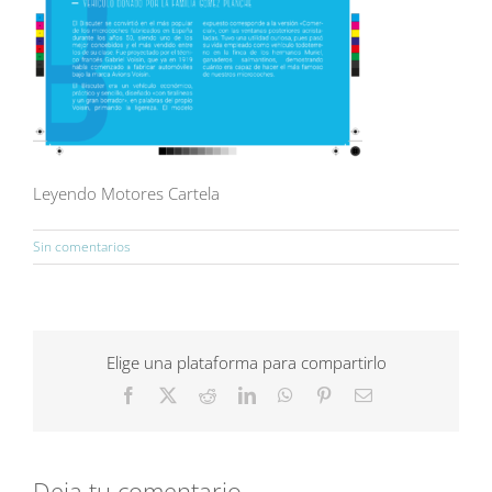
Leyendo Motores Cartela
Sin comentarios
Elige una plataforma para compartirlo
Facebook
X
Reddit
LinkedIn
WhatsApp
Pinterest
Correo
electrónico
Deja tu comentario