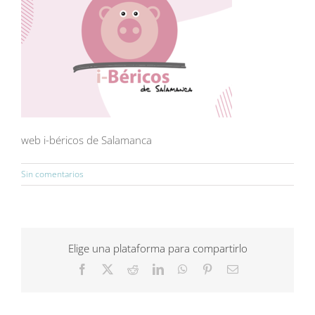
web i-béricos de Salamanca
Sin comentarios
Elige una plataforma para compartirlo
Facebook
X
Reddit
LinkedIn
WhatsApp
Pinterest
Correo
electrónico