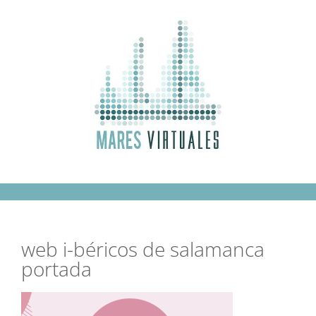
Saltar
al
contenido
web i-béricos de salamanca
portada