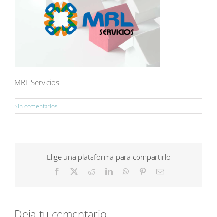
MRL Servicios
Sin comentarios
Elige una plataforma para compartirlo
Facebook
X
Reddit
LinkedIn
WhatsApp
Pinterest
Correo
electrónico
Deja tu comentario