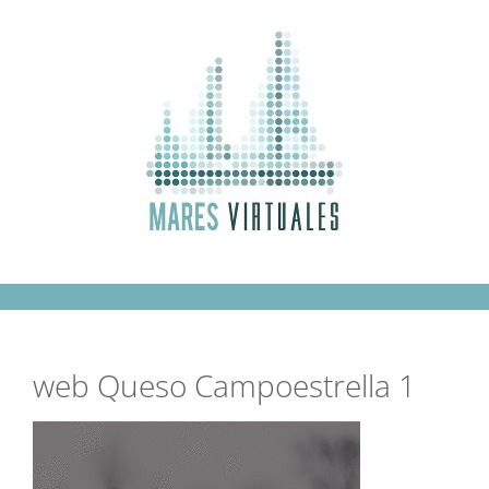
Saltar
al
contenido
web Queso Campoestrella 1