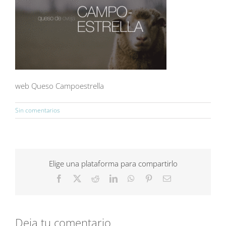
web Queso Campoestrella
Sin comentarios
Elige una plataforma para compartirlo
Facebook
X
Reddit
LinkedIn
WhatsApp
Pinterest
Correo
electrónico
Deja tu comentario