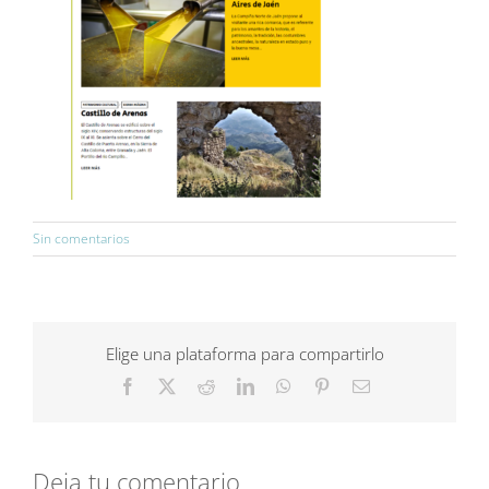
Sin comentarios
Elige una plataforma para compartirlo
Facebook
X
Reddit
LinkedIn
WhatsApp
Pinterest
Correo
electrónico
Deja tu comentario