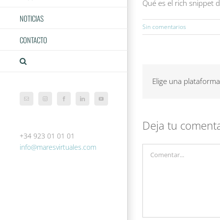
Qué es el rich snippet
NOTICIAS
Sin comentarios
CONTACTO
Elige una plataforma
Correo
Instagram
Facebook
LinkedIn
YouTube
electrónico
Deja tu coment
+34 923 01 01 01
info@maresvirtuales.com
Comentar