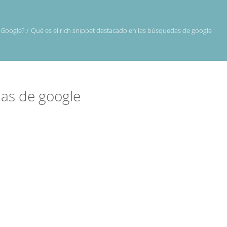
 Google?
Qué es el rich snippet destacado en las búsquedas de google
das de google