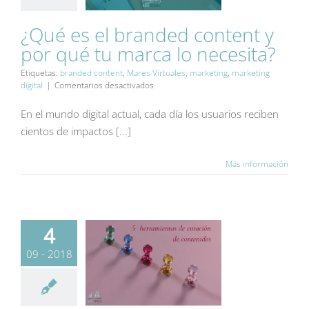
¿Qué es el branded content y
por qué tu marca lo necesita?
¿Qué es el branded
content y por qué tu
Etiquetas:
branded content
,
Mares Virtuales
,
marketing
,
marketing
marca lo necesita?
en
digital
|
Comentarios desactivados
Blog
¿Qué
es
En el mundo digital actual, cada día los usuarios reciben
el
cientos de impactos [...]
branded
content
y
Más información
por
qué
tu
marca
lo
4
necesita?
09 - 2018