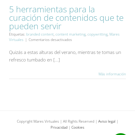
5 herramientas para la
5 herramientas para la
curación de contenidos que te
curación de
contenidos que te
pueden servir
pueden servir
Blog
Contenidos
Difusión
Etiquetas:
branded content
,
content marketing
,
copywritting
,
Mares
digital
Redes sociales
en
Virtuales
|
Comentarios desactivados
5
herramientas
Quizás a estas alturas del verano, mientras te tomas un
para
refresco tumbado en [...]
la
curación
de
Más información
contenidos
que
te
pueden
servir
Copyright Mares Virtuales | All Rights Reserved |
Aviso legal
|
Privacidad
|
Cookies