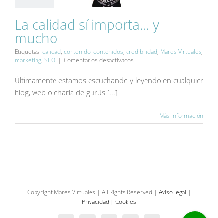
La calidad sí importa… y
mucho
La calidad sí importa…
y mucho
Etiquetas:
calidad
,
contenido
,
contenidos
,
credibilidad
,
Mares Virtuales
,
Blog
Contenidos
Marketing
en
marketing
,
SEO
|
Comentarios desactivados
La
calidad
Últimamente estamos escuchando y leyendo en cualquier
sí
blog, web o charla de gurús [...]
importa…
y
mucho
Más información
Copyright Mares Virtuales | All Rights Reserved |
Aviso legal
|
Privacidad
|
Cookies