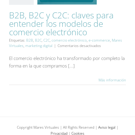
B2B, B2C y C2C: claves para
B2B, B2C y C2C: claves
entender los modelos de
para entender los
comercio electrónico
modelos de comercio
electrónico
Etiquetas:
B2B
,
B2C
,
C2C
,
comercio electrónico
,
e-commerce
,
Mares
Blog
en
Virtuales
,
marketing digital
|
Comentarios desactivados
B2B,
B2C
El comercio electrónico ha transformado por completo la
y
forma en la que compramos [...]
C2C:
claves
para
Más información
entender
los
modelos
de
comercio
electrónico
Copyright Mares Virtuales | All Rights Reserved |
Aviso legal
|
Privacidad
|
Cookies