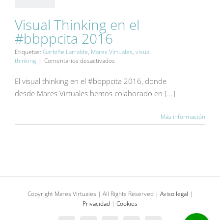
Visual Thinking en el
#bbppcita 2016
Etiquetas:
Garbiñe Larralde
,
Mares Virtuales
,
visual
en
thinking
|
Comentarios desactivados
Visual
Thinking
El visual thinking en el #bbppcita 2016, donde
en
desde Mares Virtuales hemos colaborado en [...]
el
#bbppcita
2016
Más información
Copyright Mares Virtuales | All Rights Reserved |
Aviso legal
|
Privacidad
|
Cookies