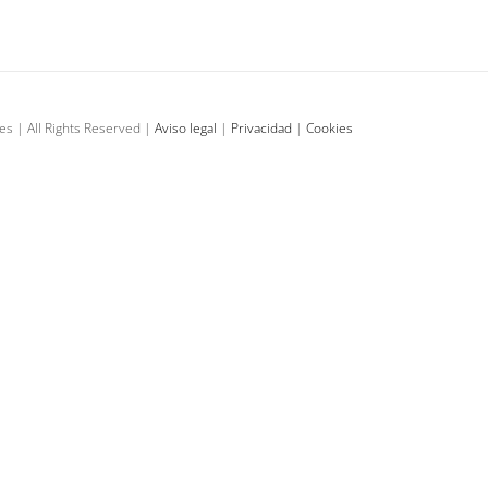
EPD actualiza su guía de protección
datos para autónomos y empresas
Noticias
es | All Rights Reserved |
Aviso legal
|
Privacidad
|
Cookies