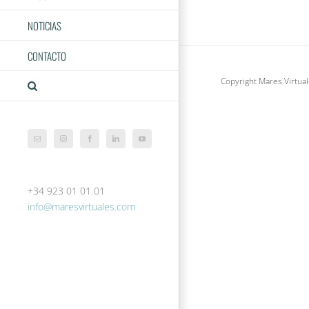
La A
NOTICIAS
de 
CONTACTO
Copyright Mares Virtual
Correo
Instagram
Facebook
LinkedIn
YouTube
electrónico
+34 923 01 01 01
info@maresvirtuales.com