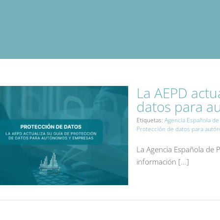
La AEPD actua
datos para a
Etiquetas:
Agencia Española de
Protección de datos para aut
La Agencia Española de P
información [...]