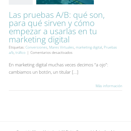
Las pruebas A/B: qué son,
Las pruebas A/B: qué
para qué sirven y cómo
son, para qué sirven y
cómo empezar a
empezar a usarlas en tu
usarlas en tu
marketing digital
marketing digital
Blog
Etiquetas:
Conversiones
,
Mares Virtuales
,
marketing digital
,
Pruebas
en
a/b
,
tráfico
|
Comentarios desactivados
Las
pruebas
En marketing digital muchas veces decimos “a ojo”:
A/B:
cambiamos un botón, un titular [...]
qué
son,
para
Más información
qué
sirven
y
cómo
empezar
a
usarlas
en