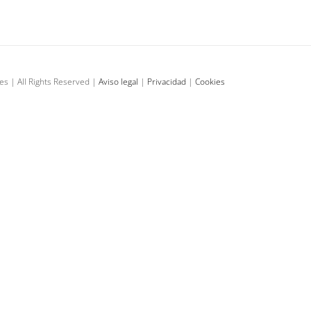
El Fulldome y el efecto «WOW»
Blog
fulldome
es | All Rights Reserved |
Aviso legal
|
Privacidad
|
Cookies