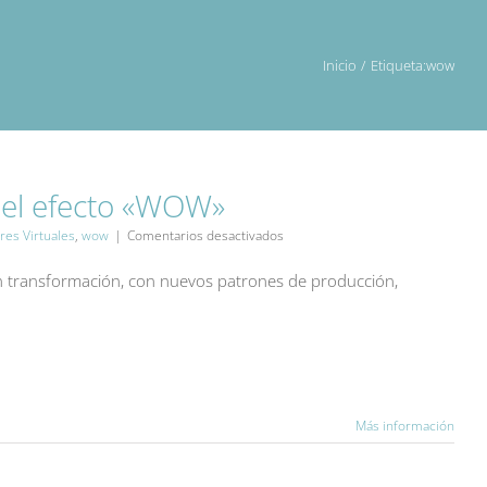
Inicio
Etiqueta:
wow
 el efecto «WOW»
en
res Virtuales
,
wow
|
Comentarios desactivados
El
Fulldome
n transformación, con nuevos patrones de producción,
y
el
efecto
«WOW»
Más información