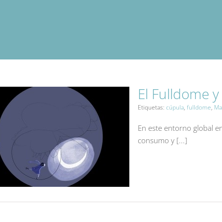
El Fulldome y
Etiquetas:
cúpula
,
fulldome
,
Ma
En este entorno global e
consumo y [...]