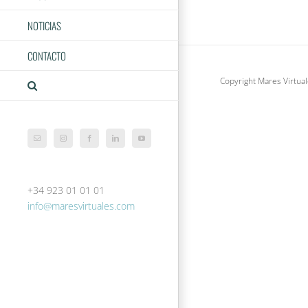
NOTICIAS
CONTACTO
Copyright Mares Virtual
Correo
Instagram
Facebook
LinkedIn
YouTube
electrónico
+34 923 01 01 01
info@maresvirtuales.com