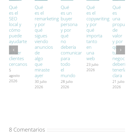
Qué
Qué
Qué
Qué
Qué
es el
es el
es un
es el
es
SEO
remarketing
buyer
copywriting
una
local y
y por
persona
y por
propuesta
cómo
qué
y por
qué
de
puede
sigues
qué
importa
valor
ayudarte
viendo
no
tanto
y por
a
anuncios
debería
en
qué
atraer
de
comunicar
una
tu
clientes
algo
para
web
negocio
cercanos
que
todo
debería
23 julio
miraste
el
tenerla
2026
5
ayer
mundo
clara
agosto
2026
30 julio
28 julio
21 julio
2026
2026
2026
8 Comentarios