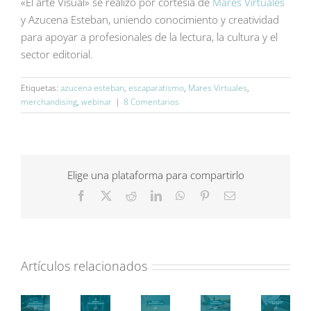
«El arte Visual» se realizó por cortesía de
Mares Virtuales
y Azucena Esteban, uniendo conocimiento y creatividad
para apoyar a profesionales de la lectura, la cultura y el
sector editorial.
Etiquetas:
azucena esteban
,
escaparatismo
,
Mares Virtuales
,
merchandising
,
webinar
|
8 Comentarios
Elige una plataforma para compartirlo
Facebook
X
Reddit
LinkedIn
WhatsApp
Pinterest
Correo
electrónico
Artículos relacionados