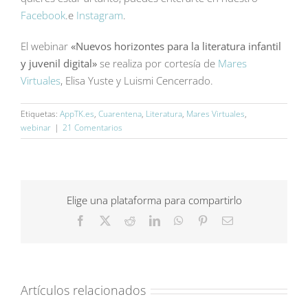
Facebook
.e
Instagram
.
El webinar
«Nuevos horizontes para la literatura infantil
y juvenil digital»
se realiza por cortesía de
Mares
Virtuales
, Elisa Yuste y Luismi Cencerrado.
Etiquetas:
AppTK.es
,
Cuarentena
,
Literatura
,
Mares Virtuales
,
webinar
|
21 Comentarios
Elige una plataforma para compartirlo
Facebook
X
Reddit
LinkedIn
WhatsApp
Pinterest
Correo
electrónico
Artículos relacionados