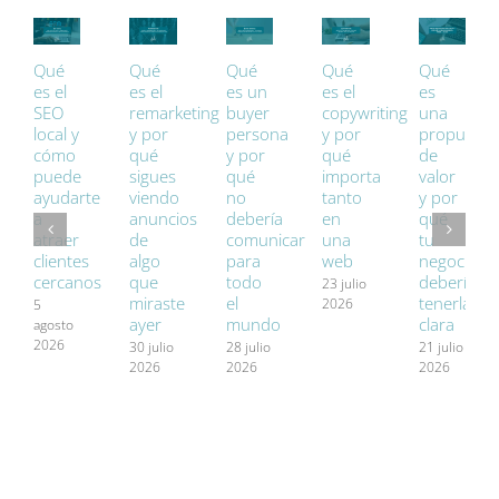
Qué
Qué
Qué
Qué
Qué
es el
es el
es un
es el
es
SEO
remarketing
buyer
copywriting
una
local y
y por
persona
y por
propuesta
cómo
qué
y por
qué
de
puede
sigues
qué
importa
valor
ayudarte
viendo
no
tanto
y por
a
anuncios
debería
en
qué
atraer
de
comunicar
una
tu
clientes
algo
para
web
negocio
cercanos
que
todo
debería
23 julio
miraste
el
tenerla
2026
5
ayer
mundo
clara
agosto
2026
30 julio
28 julio
21 julio
2026
2026
2026