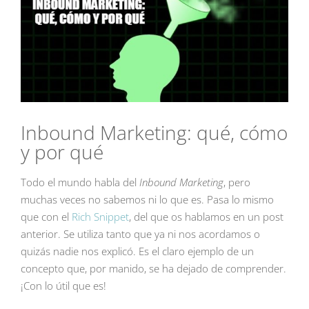
Inbound Marketing: qué, cómo
y por qué
Todo el mundo habla del
Inbound Marketing
, pero
muchas veces no sabemos ni lo que es. Pasa lo mismo
que con el
Rich Snippet
, del que os hablamos en un post
anterior. Se utiliza tanto que ya ni nos acordamos o
quizás nadie nos explicó. Es el claro ejemplo de un
concepto que, por manido, se ha dejado de comprender.
¡Con lo útil que es!