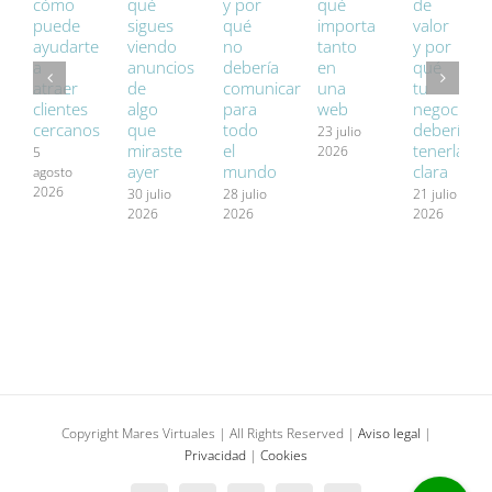
cómo
qué
y por
qué
de
puede
sigues
qué
importa
valor
ayudarte
viendo
no
tanto
y por
a
anuncios
debería
en
qué
atraer
de
comunicar
una
tu
clientes
algo
para
web
negocio
cercanos
que
todo
debería
23 julio
miraste
el
tenerla
2026
5
ayer
mundo
clara
agosto
2026
30 julio
28 julio
21 julio
2026
2026
2026
Copyright Mares Virtuales | All Rights Reserved |
Aviso legal
|
Privacidad
|
Cookies