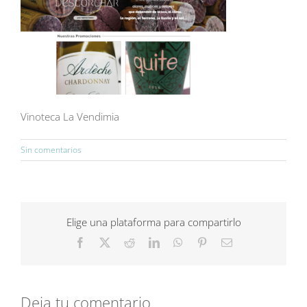
Vinoteca La Vendimia
Sin comentarios
Elige una plataforma para compartirlo
Facebook
X
Reddit
LinkedIn
WhatsApp
Pinterest
Correo
electrónico
Deja tu comentario