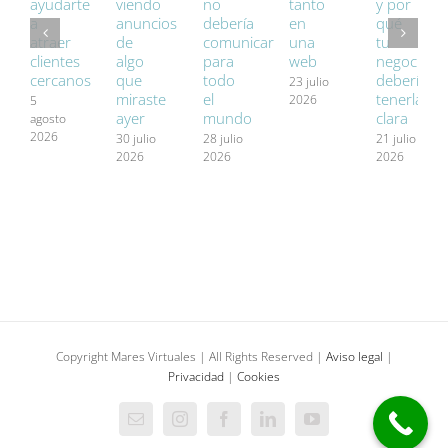
ayudarte
viendo
no
tanto
y por
a
anuncios
debería
en
qué
atraer
de
comunicar
una
tu
clientes
algo
para
web
negocio
cercanos
que
todo
debería
23 julio
miraste
el
tenerla
2026
5
ayer
mundo
clara
agosto
2026
30 julio
28 julio
21 julio
2026
2026
2026
Copyright Mares Virtuales | All Rights Reserved |
Aviso legal
|
Privacidad
|
Cookies
Correo
Instagram
Facebook
LinkedIn
YouTube
electrónico