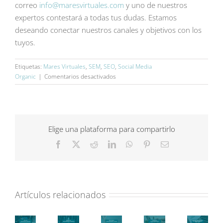
correo
info@maresvirtuales.com
y uno de nuestros
expertos contestará a todas tus dudas. Estamos
deseando conectar nuestros canales y objetivos con los
tuyos.
Etiquetas:
Mares Virtuales
,
SEM
,
SEO
,
Social Media
en
Organic
|
Comentarios desactivados
Social
Media
Organic
frente
al
Elige una plataforma para compartirlo
Paid:
Facebook
X
Reddit
LinkedIn
WhatsApp
Pinterest
Correo
complementa
electrónico
y
triunfa
Artículos relacionados