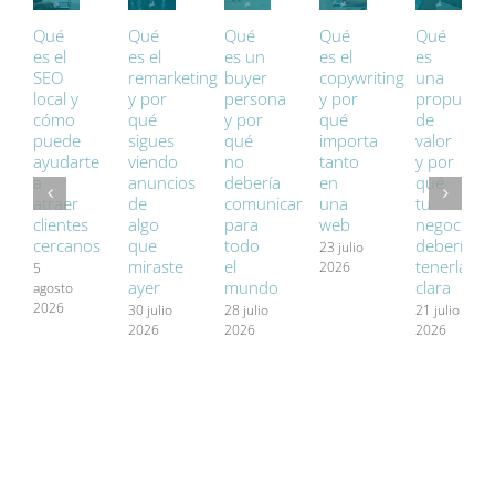
Qué
Qué
Qué
Qué
Qué
es el
es el
es un
es el
es
SEO
remarketing
buyer
copywriting
una
local y
y por
persona
y por
propuesta
cómo
qué
y por
qué
de
puede
sigues
qué
importa
valor
ayudarte
viendo
no
tanto
y por
a
anuncios
debería
en
qué
atraer
de
comunicar
una
tu
clientes
algo
para
web
negocio
cercanos
que
todo
debería
23 julio
miraste
el
tenerla
2026
5
ayer
mundo
clara
agosto
2026
30 julio
28 julio
21 julio
2026
2026
2026